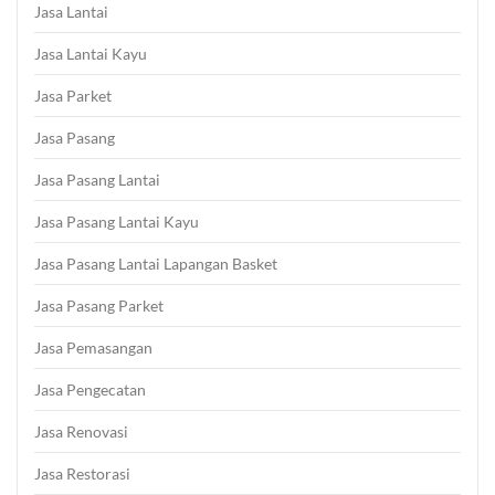
Jasa Lantai
Jasa Lantai Kayu
Jasa Parket
Jasa Pasang
Jasa Pasang Lantai
Jasa Pasang Lantai Kayu
Jasa Pasang Lantai Lapangan Basket
Jasa Pasang Parket
Jasa Pemasangan
Jasa Pengecatan
Jasa Renovasi
Jasa Restorasi