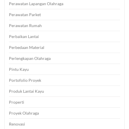
Perawatan Lapangan Olahraga
Perawatan Parket
Perawatan Rumah
Perbaikan Lantai
Perbedaan Material
Perlengkapan Olahraga
Pintu Kayu
Portofolio Proyek
Produk Lantai Kayu
Properti
Proyek Olahraga
Renovasi