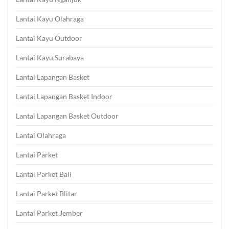
Lantai Kayu Olahraga
Lantai Kayu Outdoor
Lantai Kayu Surabaya
Lantai Lapangan Basket
Lantai Lapangan Basket Indoor
Lantai Lapangan Basket Outdoor
Lantai Olahraga
Lantai Parket
Lantai Parket Bali
Lantai Parket Blitar
Lantai Parket Jember