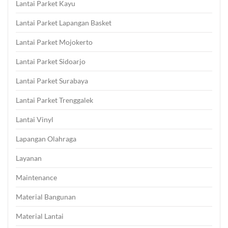
Lantai Parket Kayu
Lantai Parket Lapangan Basket
Lantai Parket Mojokerto
Lantai Parket Sidoarjo
Lantai Parket Surabaya
Lantai Parket Trenggalek
Lantai Vinyl
Lapangan Olahraga
Layanan
Maintenance
Material Bangunan
Material Lantai