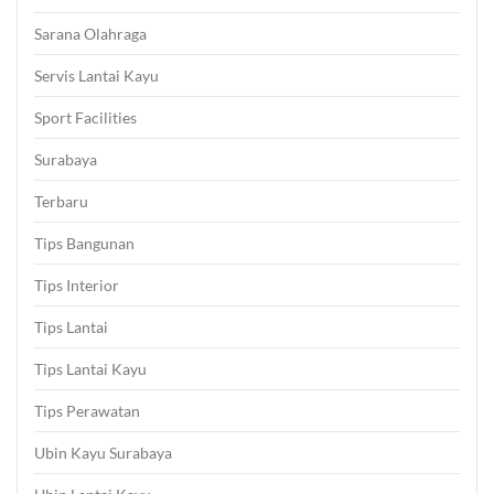
Sarana Olahraga
Servis Lantai Kayu
Sport Facilities
Surabaya
Terbaru
Tips Bangunan
Tips Interior
Tips Lantai
Tips Lantai Kayu
Tips Perawatan
Ubin Kayu Surabaya