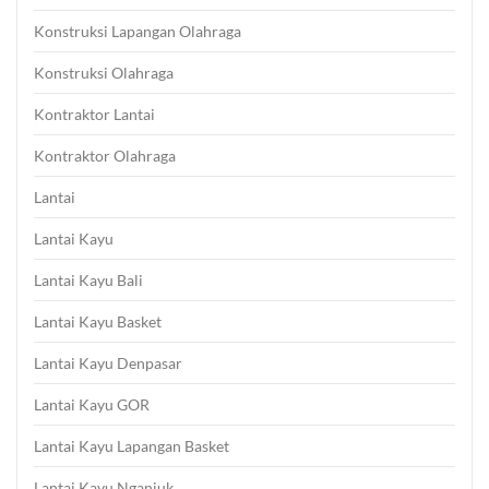
Konstruksi Lapangan Olahraga
Konstruksi Olahraga
Kontraktor Lantai
Kontraktor Olahraga
Lantai
Lantai Kayu
Lantai Kayu Bali
Lantai Kayu Basket
Lantai Kayu Denpasar
Lantai Kayu GOR
Lantai Kayu Lapangan Basket
Lantai Kayu Nganjuk