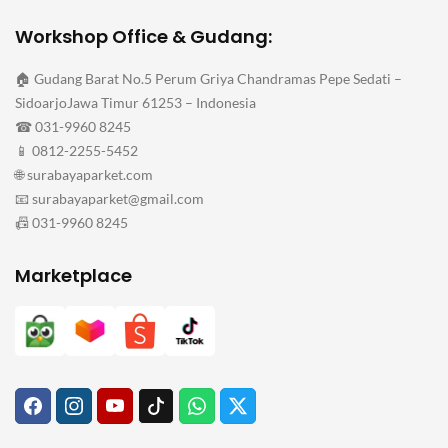
Workshop Office & Gudang:
🏠 Gudang Barat No.5 Perum Griya Chandramas Pepe Sedati –
SidoarjoJawa Timur 61253 – Indonesia
☎ 031-9960 8245
📱 0812-2255-5452
🌐 surabayaparket.com
📧 surabayaparket@gmail.com
📠 031-9960 8245
Marketplace