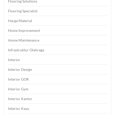
Flooring Solutions
Flooring Specialist
Harga Material
Home Improvement
Home Maintenance
Infrastruktur Olahraga
Interior
Interior Design
Interior GOR
Interior Gym
Interior Kantor
Interior Kayu