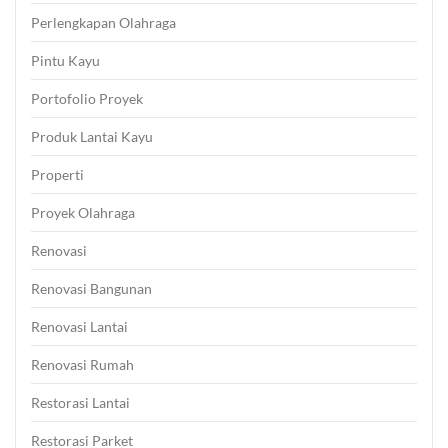
Perlengkapan Olahraga
Pintu Kayu
Portofolio Proyek
Produk Lantai Kayu
Properti
Proyek Olahraga
Renovasi
Renovasi Bangunan
Renovasi Lantai
Renovasi Rumah
Restorasi Lantai
Restorasi Parket