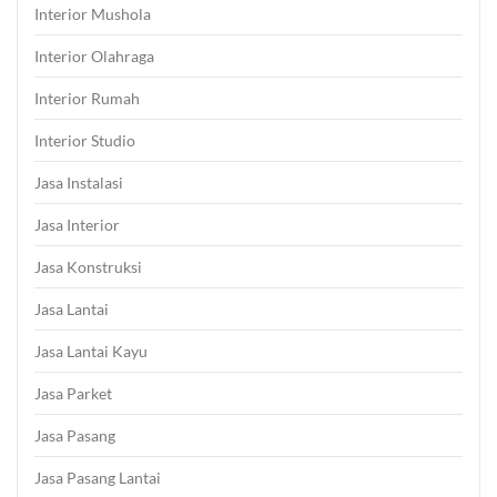
Interior Mushola
Interior Olahraga
Interior Rumah
Interior Studio
Jasa Instalasi
Jasa Interior
Jasa Konstruksi
Jasa Lantai
Jasa Lantai Kayu
Jasa Parket
Jasa Pasang
Jasa Pasang Lantai