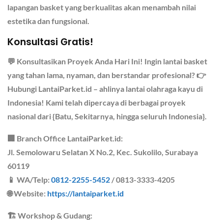
lapangan basket yang berkualitas akan menambah nilai
estetika dan fungsional.
Konsultasi Gratis!
💬 Konsultasikan Proyek Anda Hari Ini! Ingin lantai basket
yang tahan lama, nyaman, dan berstandar profesional? 👉
Hubungi LantaiParket.id – ahlinya lantai olahraga kayu di
Indonesia! Kami telah dipercaya di berbagai proyek
nasional dari {Batu, Sekitarnya, hingga seluruh Indonesia}.
🏢
Branch Office LantaiParket.id
:
Jl. Semolowaru Selatan X No.2, Kec. Sukolilo, Surabaya
60119
📱 WA/Telp:
0812-2255-5452
/ 0813-3333-4205
🌐 Website:
https://lantaiparket.id
🏗️
Workshop & Gudang
: