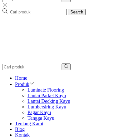
Search
Home
Produk
Laminate Flooring
Lantai Parket Kayu
Lantai Decking Kayu
Lumbersiring Kayu
Pagar Kayu
Tangga Kayu
Tentang Kami
Blog
Kontak