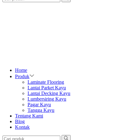
Home
Produk
Laminate Flooring
Lantai Parket Kayu
Lantai Decking Kayu
Lumbersiring Kayu
Pagar Kayu
Tangga Kayu
Tentang Kami
Blog
Kontak