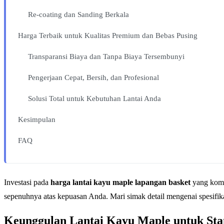
Re-coating dan Sanding Berkala
Harga Terbaik untuk Kualitas Premium dan Bebas Pusing
Transparansi Biaya dan Tanpa Biaya Tersembunyi
Pengerjaan Cepat, Bersih, dan Profesional
Solusi Total untuk Kebutuhan Lantai Anda
Kesimpulan
FAQ
Investasi pada
harga lantai kayu maple lapangan basket
yang kompe
sepenuhnya atas kepuasan Anda. Mari simak detail mengenai spesifika
Keunggulan Lantai Kayu Maple untuk Sta