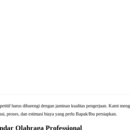
titif harus dibarengi dengan jaminan kualitas pengerjaan. Kami menge
si, proses, dan estimasi biaya yang perlu Bapak/Ibu persiapkan.
ndar Olahraga Professional