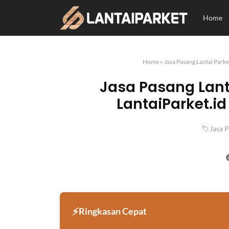
Home
Home
»
Jasa Pasang Lantai Parke
Jasa Pasang Lant
LantaiParket.id
Jasa 
Ringkasan Cepat