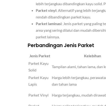
lebih terjangkau dibandingkan kayu solid.
Parket vinyl
: Alternatif yang lebih terja
rendah dibandingkan parket kayu.
Parket laminasi
: Jenis parket yang paling 
area yang sering dilalui dan mudah dibersi
parket lainnya.
Perbandingan Jenis Parket
Jenis Parket
Kelebihan
Parket Kayu
Tampilan alami, tahan lama, dan ku
Solid
Parket Kayu
Harga lebih terjangkau, perawata
Lapis
dan tahan lama
Parket Vinyl
Harga terjangkau, mudah dirawat,
Parket
Harga paling terjangkau, mudah d