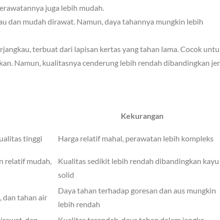
 Perawatannya juga lebih mudah.
ngkau dan mudah dirawat. Namun, daya tahannya mungkin lebih
terjangkau, terbuat dari lapisan kertas yang tahan lama. Cocok unt
hkan. Namun, kualitasnya cenderung lebih rendah dibandingkan je
Kekurangan
alitas tinggi
Harga relatif mahal, perawatan lebih kompleks
n relatif mudah,
Kualitas sedikit lebih rendah dibandingkan kayu
solid
Daya tahan terhadap goresan dan aus mungkin
 dan tahan air
lebih rendah
irawat, dan
Kualitas terendah, daya tahan dalam jangka