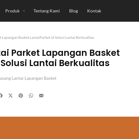
Produk
Tentang Kami
Blog
Kontak
t Lapangan Basket LantaiParket.id Solusi Lantai Berkualitas
ai Parket Lapangan Basket
 Solusi Lantai Berkualitas
Pasang Lantai Lapangan Basket