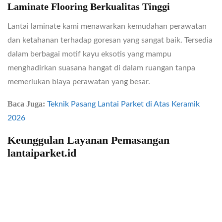
Laminate Flooring Berkualitas Tinggi
Lantai laminate kami menawarkan kemudahan perawatan
dan ketahanan terhadap goresan yang sangat baik. Tersedia
dalam berbagai motif kayu eksotis yang mampu
menghadirkan suasana hangat di dalam ruangan tanpa
memerlukan biaya perawatan yang besar.
Baca Juga:
Teknik Pasang Lantai Parket di Atas Keramik
2026
Keunggulan Layanan Pemasangan
lantaiparket.id