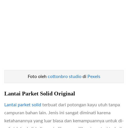
Foto oleh
cottonbro studio
di
Pexels
Lantai Parket Solid Original
Lantai parket solid
terbuat dari potongan kayu utuh tanpa
campuran bahan lain. Jenis ini sangat diminati karena
ketahanannya yang luar biasa dan kemampuannya untuk di-