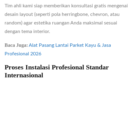
Tim ahli kami siap memberikan konsultasi gratis mengenai
desain layout (seperti pola herringbone, chevron, atau
random) agar estetika ruangan Anda maksimal sesuai
dengan tema interior.
Baca Juga:
Alat Pasang Lantai Parket Kayu & Jasa
Profesional 2026
Proses Instalasi Profesional Standar
Internasional