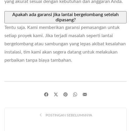
yang akurat sesuai dengan kebutuhan dan anggaran Anda.
Apakah ada garansi jika lantai bergelombang setelah
dipasang?
Tentu saja. Kami memberikan garansi pemasangan untuk
setiap proyek kami. Jika terjadi masalah seperti lantai
bergelombang atau sambungan yang lepas akibat kesalahan
instalasi, tim kami akan segera datang untuk melakukan
perbaikan tanpa biaya tambahan.
POSTINGAN SEBELUMNNYA