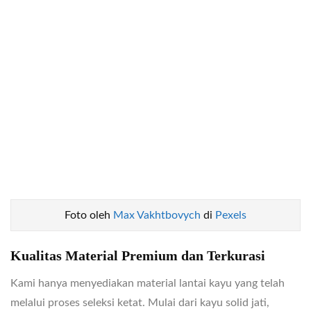
Foto oleh
Max Vakhtbovych
di
Pexels
Kualitas Material Premium dan Terkurasi
Kami hanya menyediakan material lantai kayu yang telah
melalui proses seleksi ketat. Mulai dari kayu solid jati,