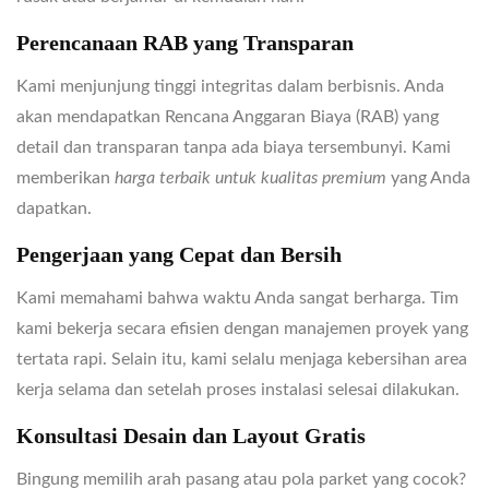
Perencanaan RAB yang Transparan
Kami menjunjung tinggi integritas dalam berbisnis. Anda
akan mendapatkan Rencana Anggaran Biaya (RAB) yang
detail dan transparan tanpa ada biaya tersembunyi. Kami
memberikan
harga terbaik untuk kualitas premium
yang Anda
dapatkan.
Pengerjaan yang Cepat dan Bersih
Kami memahami bahwa waktu Anda sangat berharga. Tim
kami bekerja secara efisien dengan manajemen proyek yang
tertata rapi. Selain itu, kami selalu menjaga kebersihan area
kerja selama dan setelah proses instalasi selesai dilakukan.
Konsultasi Desain dan Layout Gratis
Bingung memilih arah pasang atau pola parket yang cocok?