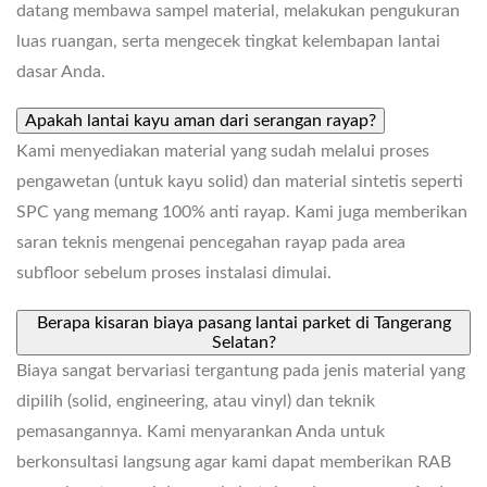
datang membawa sampel material, melakukan pengukuran
luas ruangan, serta mengecek tingkat kelembapan lantai
dasar Anda.
Apakah lantai kayu aman dari serangan rayap?
Kami menyediakan material yang sudah melalui proses
pengawetan (untuk kayu solid) dan material sintetis seperti
SPC yang memang 100% anti rayap. Kami juga memberikan
saran teknis mengenai pencegahan rayap pada area
subfloor sebelum proses instalasi dimulai.
Berapa kisaran biaya pasang lantai parket di Tangerang
Selatan?
Biaya sangat bervariasi tergantung pada jenis material yang
dipilih (solid, engineering, atau vinyl) dan teknik
pemasangannya. Kami menyarankan Anda untuk
berkonsultasi langsung agar kami dapat memberikan RAB