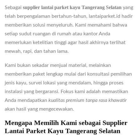
supplier lantai parket kayu Tangerang Selatan
Sebagai
yang
telah berpengalaman bertahun-tahun, lantaiparket.id hadir
memberikan solusi menyeluruh. Kami memahami bahwa
setiap sudut ruangan di rumah atau kantor Anda
memerlukan ketelitian tinggi agar hasil akhirnya terlihat
mewah, rapi, dan tahan lama.
Kami bukan sekadar menjual material, melainkan
memberikan paket lengkap mulai dari konsultasi pemilihan
jenis kayu, survei lokasi yang mendalam, hingga proses
instalasi yang bergaransi. Fokus kami adalah memastikan
Anda mendapatkan
kualitas premium tanpa rasa khawatir
akan hasil yang mengecewakan.
Mengapa Memilih Kami sebagai Supplier
Lantai Parket Kayu Tangerang Selatan