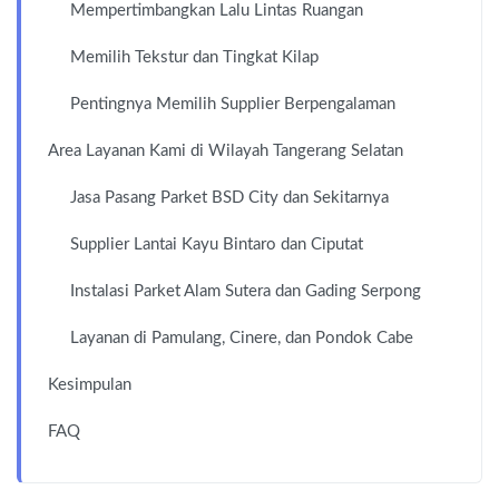
Mempertimbangkan Lalu Lintas Ruangan
Memilih Tekstur dan Tingkat Kilap
Pentingnya Memilih Supplier Berpengalaman
Area Layanan Kami di Wilayah Tangerang Selatan
Jasa Pasang Parket BSD City dan Sekitarnya
Supplier Lantai Kayu Bintaro dan Ciputat
Instalasi Parket Alam Sutera dan Gading Serpong
Layanan di Pamulang, Cinere, dan Pondok Cabe
Kesimpulan
FAQ