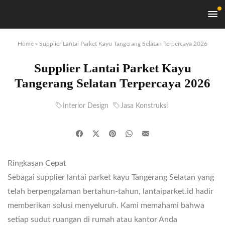
Home
»
Supplier Lantai Parket Kayu Tangerang Selatan Terpercaya 2026
Supplier Lantai Parket Kayu
Tangerang Selatan Terpercaya 2026
Interior Design
Jasa Konstruksi
Ringkasan Cepat
Sebagai supplier lantai parket kayu Tangerang Selatan yang
telah berpengalaman bertahun-tahun, lantaiparket.id hadir
memberikan solusi menyeluruh. Kami memahami bahwa
setiap sudut ruangan di rumah atau kantor Anda