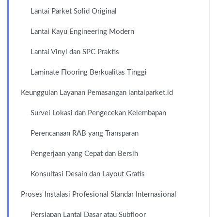
Lantai Parket Solid Original
Lantai Kayu Engineering Modern
Lantai Vinyl dan SPC Praktis
Laminate Flooring Berkualitas Tinggi
Keunggulan Layanan Pemasangan lantaiparket.id
Survei Lokasi dan Pengecekan Kelembapan
Perencanaan RAB yang Transparan
Pengerjaan yang Cepat dan Bersih
Konsultasi Desain dan Layout Gratis
Proses Instalasi Profesional Standar Internasional
Persiapan Lantai Dasar atau Subfloor