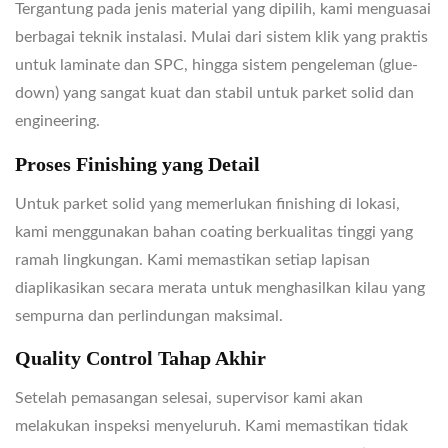
Tergantung pada jenis material yang dipilih, kami menguasai
berbagai teknik instalasi. Mulai dari sistem klik yang praktis
untuk laminate dan SPC, hingga sistem pengeleman (glue-
down) yang sangat kuat dan stabil untuk parket solid dan
engineering.
Proses Finishing yang Detail
Untuk parket solid yang memerlukan finishing di lokasi,
kami menggunakan bahan coating berkualitas tinggi yang
ramah lingkungan. Kami memastikan setiap lapisan
diaplikasikan secara merata untuk menghasilkan kilau yang
sempurna dan perlindungan maksimal.
Quality Control Tahap Akhir
Setelah pemasangan selesai, supervisor kami akan
melakukan inspeksi menyeluruh. Kami memastikan tidak